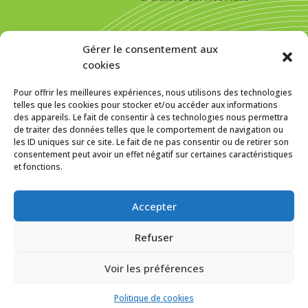
S’inscrire pour recevoir la newsletter
Gérer le consentement aux
cookies
Pour offrir les meilleures expériences, nous utilisons des technologies
telles que les cookies pour stocker et/ou accéder aux informations
des appareils. Le fait de consentir à ces technologies nous permettra
MENTIONS LÉGALES
de traiter des données telles que le comportement de navigation ou
les ID uniques sur ce site. Le fait de ne pas consentir ou de retirer son
Politique de cookies (UE)
consentement peut avoir un effet négatif sur certaines caractéristiques
et fonctions.
f
In
SUIVEZ-NOUS SUR :
Accepter
Refuser
Voir les préférences
© 2016 Écooparc 6
Site réalisé par
Yann Cartaut
et
ökopixel
mis à jour par
Nadège Québaud
Politique de cookies