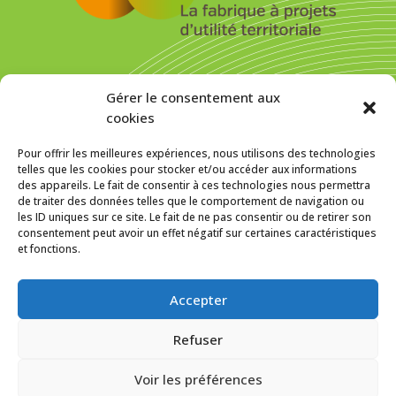
S’inscrire pour recevoir la newsletter
Gérer le consentement aux
cookies
Pour offrir les meilleures expériences, nous utilisons des technologies
telles que les cookies pour stocker et/ou accéder aux informations
des appareils. Le fait de consentir à ces technologies nous permettra
MENTIONS LÉGALES
de traiter des données telles que le comportement de navigation ou
les ID uniques sur ce site. Le fait de ne pas consentir ou de retirer son
Politique de cookies (UE)
consentement peut avoir un effet négatif sur certaines caractéristiques
et fonctions.
f
In
SUIVEZ-NOUS SUR :
Accepter
Refuser
Voir les préférences
© 2016 Écooparc 6