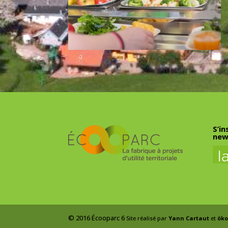
S’in
new
© 2016 Écooparc 6
Site réalisé par
Yann Cartaut
et
öko