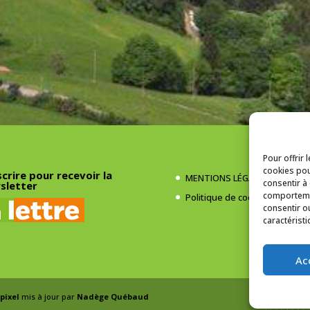
Pour offrir 
cookies pou
scrire pour recevoir la
MENTIONS LÉGALES
consentir à
sletter
comportemen
Politique de cookies (UE)
consentir o
caractéristi
Ac
pixel
mis à jour par
Nadège Québaud