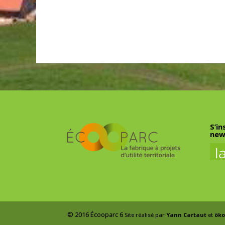
S’in
new
© 2016 Écooparc 6
Site réalisé par
Yann Cartaut
et
öko