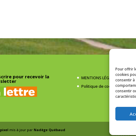
Pour offrir 
cookies pou
scrire pour recevoir la
MENTIONS LÉGALES
consentir à
sletter
comportemen
Politique de cookies (UE)
consentir o
caractéristi
Ac
pixel
mis à jour par
Nadège Québaud